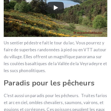
Un sentier pédestre fait le tour du lac. Vous pourrez y
faire de superbes randonnées à pied ou en VTT autour
du village. Elles offrent un magnifique panorama sur
les coulées basaltiques de la Vallée de la Veyradeyre et
les sucs phonolitiques.
Paradis pour les pêcheurs
C’est aussi un paradis pour les pêcheurs. Truites farios
et arc en ciel, ombles chevaliers, saumons, vairons, et
goujons et corégones. Ces poissons peuplent les eaux