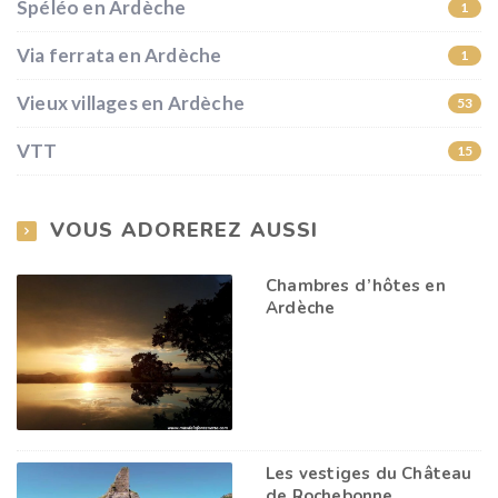
Spéléo en Ardèche
1
Via ferrata en Ardèche
1
Vieux villages en Ardèche
53
VTT
15
VOUS ADOREREZ AUSSI
Chambres d’hôtes en
Ardèche
Les vestiges du Château
de Rochebonne