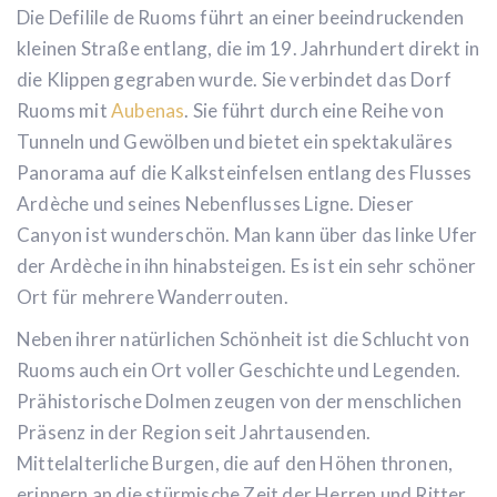
Die Defilile de Ruoms führt an einer beeindruckenden
kleinen Straße entlang, die im 19. Jahrhundert direkt in
die Klippen gegraben wurde. Sie verbindet das Dorf
Ruoms mit
Aubenas
. Sie führt durch eine Reihe von
Tunneln und Gewölben und bietet ein spektakuläres
Panorama auf die Kalksteinfelsen entlang des Flusses
Ardèche und seines Nebenflusses Ligne. Dieser
Canyon ist wunderschön. Man kann über das linke Ufer
der Ardèche in ihn hinabsteigen. Es ist ein sehr schöner
Ort für mehrere Wanderrouten.
Neben ihrer natürlichen Schönheit ist die Schlucht von
Ruoms auch ein Ort voller Geschichte und Legenden.
Prähistorische Dolmen zeugen von der menschlichen
Präsenz in der Region seit Jahrtausenden.
Mittelalterliche Burgen, die auf den Höhen thronen,
erinnern an die stürmische Zeit der Herren und Ritter.