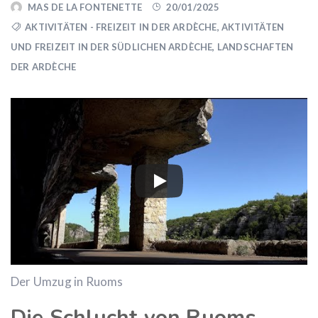
MAS DE LA FONTENETTE
20/01/2025
AKTIVITÄTEN - FREIZEIT IN DER ARDÈCHE
,
AKTIVITÄTEN
UND FREIZEIT IN DER SÜDLICHEN ARDÈCHE
,
LANDSCHAFTEN
DER ARDÈCHE
Der Umzug in Ruoms
Die Schlucht von Ruoms