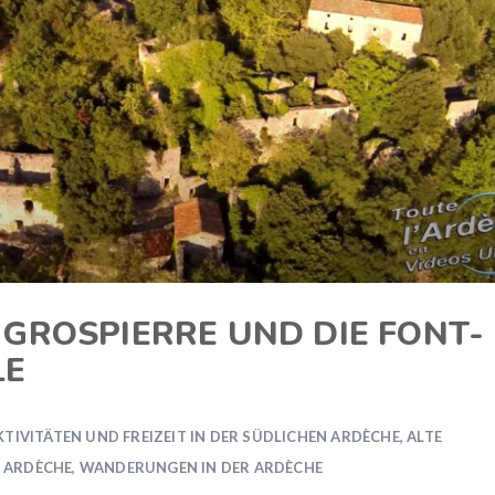
GROSPIERRE UND DIE FONT-
LE
KTIVITÄTEN UND FREIZEIT IN DER SÜDLICHEN ARDÈCHE
,
ALTE
 ARDÈCHE
,
WANDERUNGEN IN DER ARDÈCHE