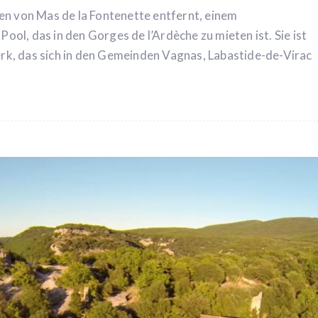
en von Mas de la Fontenette entfernt, einem
l, das in den Gorges de l’Ardèche zu mieten ist. Sie ist
k, das sich in den Gemeinden Vagnas, Labastide-de-Virac