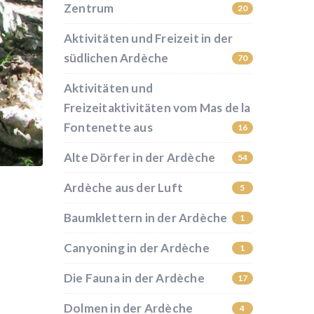
Zentrum
20
Aktivitäten und Freizeit in der
südlichen Ardèche
70
Aktivitäten und
Freizeitaktivitäten vom Mas de la
Fontenette aus
16
Alte Dörfer in der Ardèche
54
Ardèche aus der Luft
5
Baumklettern in der Ardèche
1
Canyoning in der Ardèche
1
Die Fauna in der Ardèche
17
Dolmen in der Ardèche
4