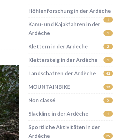
Höhlenforschung in der Ardèche
1
Kanu- und Kajakfahren in der
Ardèche
1
Klettern in der Ardèche
2
Klettersteig in der Ardèche
1
Landschaften der Ardèche
42
MOUNTAINBIKE
15
Non classé
5
Slackline in der Ardèche
1
Sportliche Aktivitäten in der
Ardèche
29