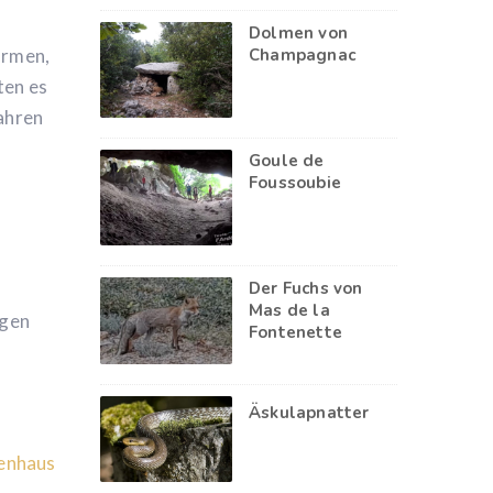
Dolmen von
Champagnac
ürmen,
ten es
ahren
Goule de
Foussoubie
Der Fuchs von
m
Mas de la
igen
Fontenette
Äskulapnatter
ienhaus