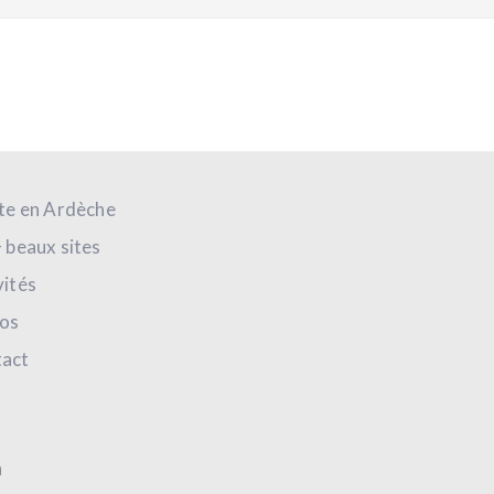
ite en Ardèche
+ beaux sites
vités
os
act
h