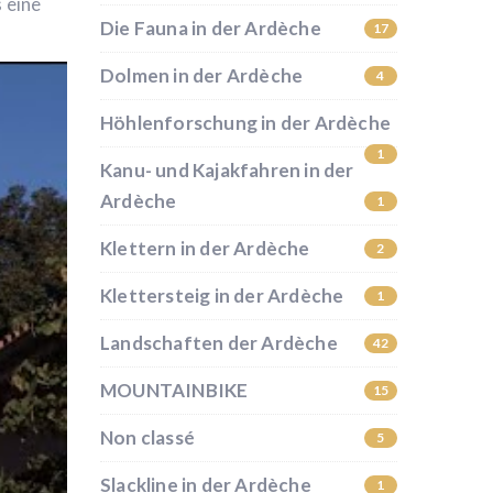
 eine
Die Fauna in der Ardèche
17
Dolmen in der Ardèche
4
Höhlenforschung in der Ardèche
1
Kanu- und Kajakfahren in der
Ardèche
1
Klettern in der Ardèche
2
Klettersteig in der Ardèche
1
Landschaften der Ardèche
42
MOUNTAINBIKE
15
Non classé
5
Slackline in der Ardèche
1