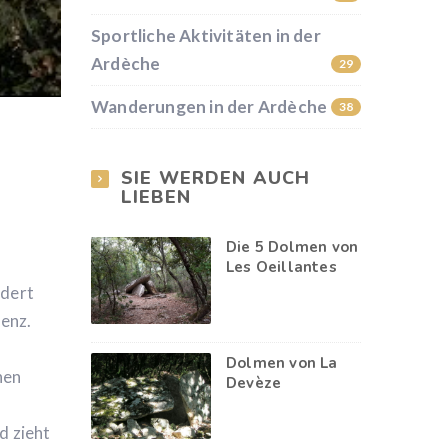
Sportliche Aktivitäten in der
Ardèche
29
Wanderungen in der Ardèche
38
SIE WERDEN AUCH
LIEBEN
Die 5 Dolmen von
Les Oeillantes
ndert
denz.
Dolmen von La
hen
Devèze
d zieht