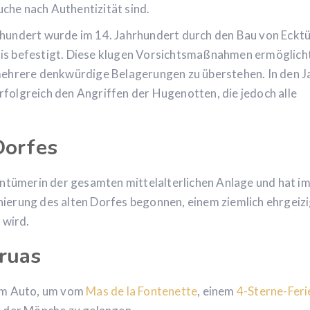
uche nach Authentizität sind.
rhundert wurde im 14. Jahrhundert durch den Bau von Eckt
is befestigt. Diese klugen Vorsichtsmaßnahmen ermöglich
mehrere denkwürdige Belagerungen zu überstehen. In den J
folgreich den Angriffen der Hugenotten, die jedoch alle
Dorfes
entümerin der gesamten mittelalterlichen Anlage und hat i
ierung des alten Dorfes begonnen, einem ziemlich ehrgeiz
 wird.
ruas
dem Auto, um vom
Mas de la Fontenette
, einem
4-Sterne-Fer