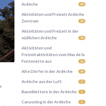
Ardèche
98
Aktivitäten und Freizeit Ardèche
Zentrum
20
Aktivitäten und Freizeit in der
südlichen Ardèche
70
Aktivitäten und
Freizeitaktivitäten vom Mas de la
Fontenette aus
16
Alte Dörfer in der Ardèche
54
Ardèche aus der Luft
5
R
Baumklettern in der Ardèche
1
Canyoning in der Ardèche
1