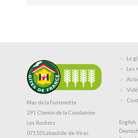
Le g
Les 
Acti
Vidé
Cont
Mas de la Fontenette
291 Chemin de la Condamine
English
Les Rochers
Deutsc
07150 Labastide-de-Virac