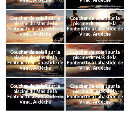
Virac, Ardèche
Virac, Ardèche
Coucher de soleil sur la
Coucher de soleil sur la
piscine du Mas de la
piscine du Mas de la
Fontenette à Labastide de
Fontenette à Labastide de
Virac, Ardèche
Virac, Ardèche
Coucher de soleil sur la
Coucher de soleil sur la
piscine du Mas de la
piscine du Mas de la
Fontenette à Labastide de
Fontenette à Labastide de
Virac, Ardèche
Virac, Ardèche
Coucher de soleil sur la
Coucher de soleil sur la
piscine du Mas de la
piscine du Mas de la
Fontenette à Labastide de
Fontenette à Labastide de
Virac, Ardèche
Virac, Ardèche