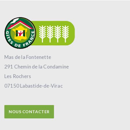
Mas de la Fontenette
291 Chemin de la Condamine
Les Rochers
07150 Labastide-de-Virac
NOUS CONTACTER