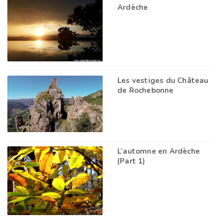
Ardèche
Les vestiges du Château
de Rochebonne
L’automne en Ardèche
(Part 1)