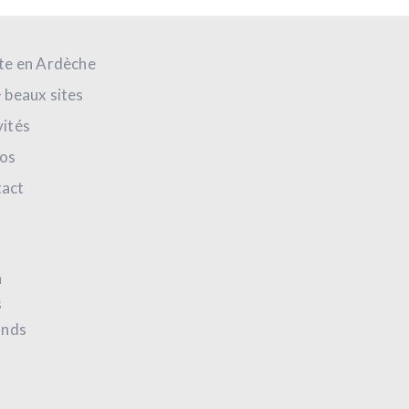
ite en Ardèche
+ beaux sites
vités
os
act
h
s
ands