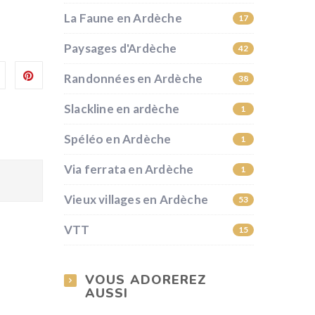
La Faune en Ardèche
17
Paysages d'Ardèche
42
Randonnées en Ardèche
38
Slackline en ardèche
1
Spéléo en Ardèche
1
Via ferrata en Ardèche
1
Vieux villages en Ardèche
53
VTT
15
VOUS ADOREREZ
AUSSI