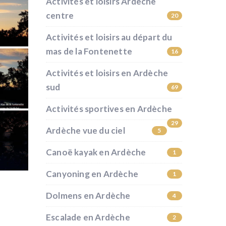
Activités et loisirs Ardèche
centre
20
Activités et loisirs au départ du
mas de la Fontenette
16
Activités et loisirs en Ardèche
sud
69
Activités sportives en Ardèche
29
Ardèche vue du ciel
5
Canoë kayak en Ardèche
1
Canyoning en Ardèche
1
Dolmens en Ardèche
4
Escalade en Ardèche
2