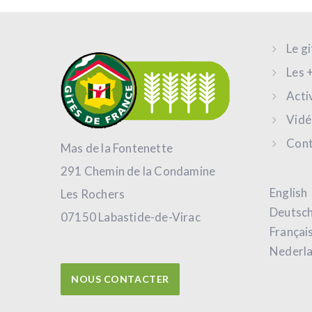
Le g
Les 
Acti
Vidé
Cont
Mas de la Fontenette
291 Chemin de la Condamine
English
Les Rochers
Deutsc
07150 Labastide-de-Virac
Françai
Nederl
NOUS CONTACTER