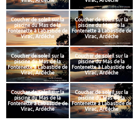
Virac, Ardèche
Virac, Ardèche
Coucher de soleil sur la
Coucher de soleil sur la
piscine du Mas de la
piscine du Mas de la
Fontenette à Labastide de
Fontenette à Labastide de
Virac, Ardèche
Virac, Ardèche
Coucher de soleil sur la
Coucher de soleil sur la
piscine du Mas de la
piscine du Mas de la
Fontenette à Labastide de
Fontenette à Labastide de
Virac, Ardèche
Virac, Ardèche
Coucher de soleil sur la
Coucher de soleil sur la
piscine du Mas de la
piscine du Mas de la
Fontenette à Labastide de
Fontenette à Labastide de
Virac, Ardèche
Virac, Ardèche