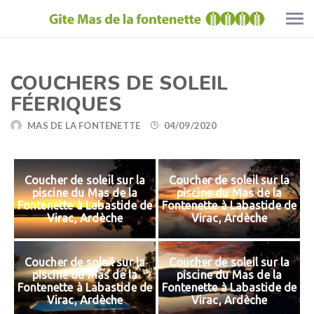
COUCHERS DE SOLEIL
FÉERIQUES
MAS DE LA FONTENETTE
04/09/2020
Coucher de soleil sur la
Coucher de soleil sur la
piscine du Mas de la
piscine du Mas de la
Fontenette à Labastide de
Fontenette à Labastide de
Virac, Ardèche
Virac, Ardèche
Coucher de soleil sur la
Coucher de soleil sur la
piscine du Mas de la
piscine du Mas de la
Fontenette à Labastide de
Fontenette à Labastide de
Virac, Ardèche
Virac, Ardèche