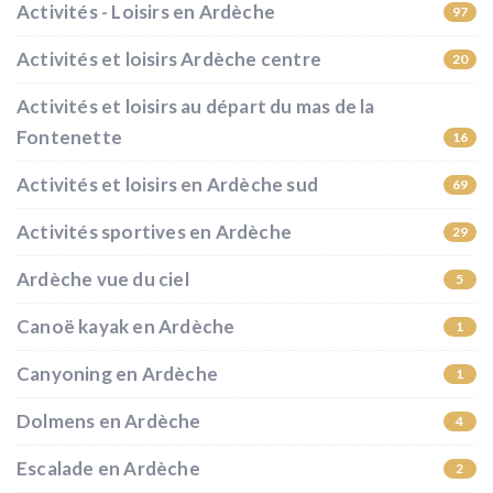
Activités - Loisirs en Ardèche
97
Activités et loisirs Ardèche centre
20
Activités et loisirs au départ du mas de la
Fontenette
16
Activités et loisirs en Ardèche sud
69
Activités sportives en Ardèche
29
Ardèche vue du ciel
5
Canoë kayak en Ardèche
1
Canyoning en Ardèche
1
Dolmens en Ardèche
4
Escalade en Ardèche
2