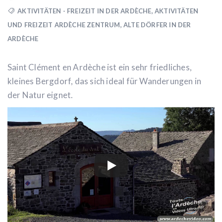
AKTIVITÄTEN - FREIZEIT IN DER ARDÈCHE
,
AKTIVITÄTEN
UND FREIZEIT ARDÈCHE ZENTRUM
,
ALTE DÖRFER IN DER
ARDÈCHE
Saint Clément en Ardèche ist ein sehr friedliches,
kleines Bergdorf, das sich ideal für Wanderungen in
der Natur eignet.