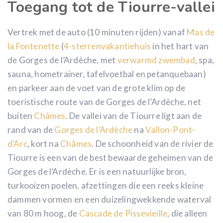
Toegang tot de Tiourre-vallei
Vertrek met de auto (10 minuten rijden) vanaf
Mas de
la Fontenette
(
4-sterrenvakantiehuis
in het hart van
de Gorges de l’Ardèche, met
verwarmd zwembad
, spa,
sauna, hometrainer, tafelvoetbal en petanquebaan)
en parkeer aan de voet van de grote klim op de
toeristische route van de Gorges de l’Ardèche, net
buiten
Châmes
.
De vallei van de Tiourre ligt aan de
rand van de
Gorges de l’Ardèche
na
Vallon-Pont-
d’Arc
, kort na
Châmes
. De schoonheid van de rivier de
Tiourre is een van de best bewaarde geheimen van de
Gorges de l’Ardèche. Er is een natuurlijke bron,
turkooizen poelen, afzettingen die een reeks kleine
dammen vormen en een duizelingwekkende waterval
van 80 m hoog, de
Cascade de Pissevieille
, die alleen