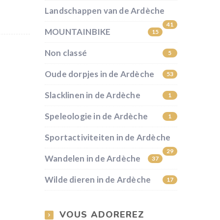
Landschappen van de Ardèche
41
MOUNTAINBIKE
15
Non classé
5
Oude dorpjes in de Ardèche
53
Slacklinen in de Ardèche
1
Speleologie in de Ardèche
1
Sportactiviteiten in de Ardèche
29
Wandelen in de Ardèche
37
Wilde dieren in de Ardèche
17
VOUS ADOREREZ