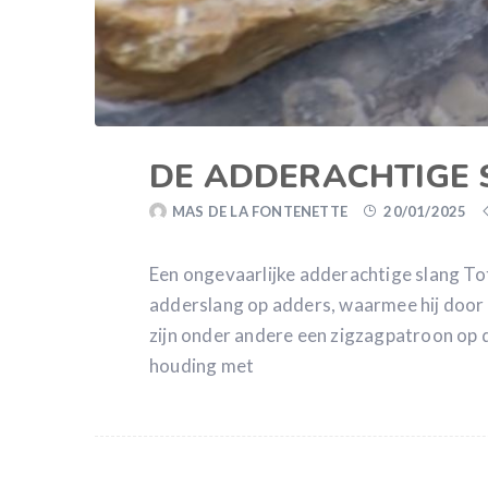
DE ADDERACHTIGE S
MAS DE LA FONTENETTE
20/01/2025
Een ongevaarlijke adderachtige slang Totaa
adderslang op adders, waarmee hij doo
zijn onder andere een zigzagpatroon op d
houding met