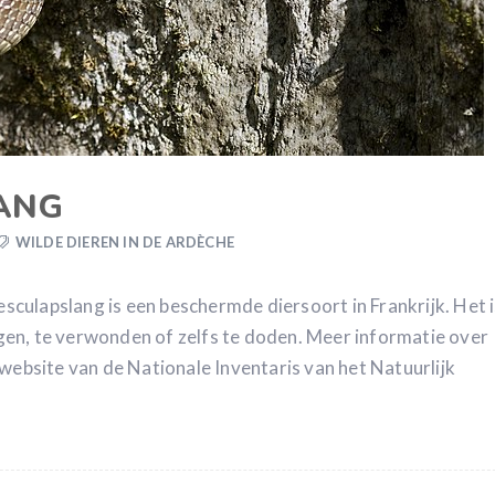
ANG
WILDE DIEREN IN DE ARDÈCHE
culapslang is een beschermde diersoort in Frankrijk. Het i
en, te verwonden of zelfs te doden. Meer informatie over
 website van de Nationale Inventaris van het Natuurlijk