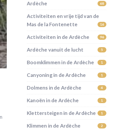
Ardèche
68
Activiteiten en vrije tijd van de
Mas de la Fontenette
16
Activiteiten in de Ardèche
96
Ardèche vanuit de lucht
5
Boomklimmen in de Ardèche
1
Canyoning in de Ardèche
1
Dolmens in de Ardèche
4
Kanoën in de Ardèche
1
Klettersteigen in de Ardèche
1
in
Klimmen in de Ardèche
2