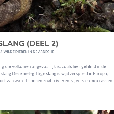
LANG (DEEL 2)
WILDE DIEREN IN DE ARDÈCHE
ng die volkomen ongevaarlijk is, zoals hier gefilmd in de
slang Deze niet-giftige slang is wijdverspreid in Europa,
buurt van waterbronnen zoals rivieren, vijvers en moerassen