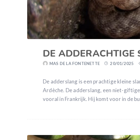
DE ADDERACHTIGE S
MAS DE LA FONTENETTE
20/01/2025
De adderslang is een prachtige kleine sla
Ardèche. De adderslang, een niet-giftige 
vooral in Frankrijk. Hij komt voor in de 