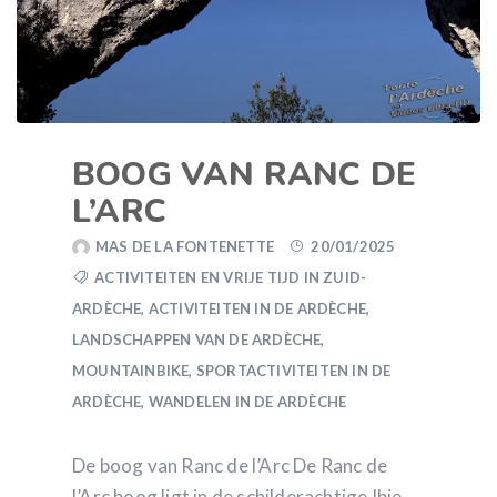
BOOG VAN RANC DE
L’ARC
MAS DE LA FONTENETTE
20/01/2025
ACTIVITEITEN EN VRIJE TIJD IN ZUID-
ARDÈCHE
,
ACTIVITEITEN IN DE ARDÈCHE
,
LANDSCHAPPEN VAN DE ARDÈCHE
,
MOUNTAINBIKE
,
SPORTACTIVITEITEN IN DE
ARDÈCHE
,
WANDELEN IN DE ARDÈCHE
De boog van Ranc de l’Arc De Ranc de
l’Arc boog ligt in de schilderachtige Ibie-