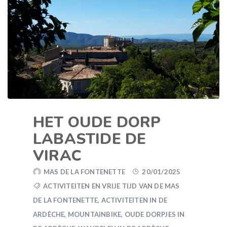
HET OUDE DORP
LABASTIDE DE
VIRAC
MAS DE LA FONTENETTE
20/01/2025
ACTIVITEITEN EN VRIJE TIJD VAN DE MAS
DE LA FONTENETTE
,
ACTIVITEITEN IN DE
ARDÈCHE
,
MOUNTAINBIKE
,
OUDE DORPJES IN