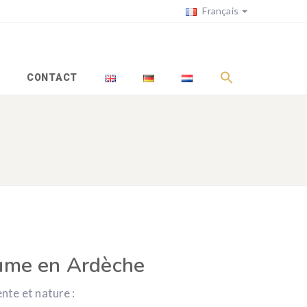
Français
CONTACT
ume
en Ardèche
nte et nature :