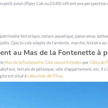
petit avion (Piper Cub ou D140) offrent une perspective a
 patrimoine historique, nature aquatique, panoramas authent
goûts. Que tu sois adepte de farniente, marche, histoire ou 
ent au Mas de la Fontenette à 
 le
Mas de la Fontenette
.
Gite classé 4 étoiles
par
Gites de 
babyfoot, terrain de pétanque, vélo d’appartement, etc. Il s
gite est situé à
Labastide-de-Virac.