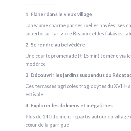
1. Flâner dans le vieux village
Labeaume charme par ses ruelles pavées, ses ca
superbe sur la rivière Beaume et les falaises cal
2. Se rendre au belvédère
Une courte promenade (± 15 min) te mène via le po
modérée
3. Découvrir les jardins suspendus du Récat
Ces terrasses agricoles troglodytes du XVIIIᵉ si
estivale
4. Explorer les dolmens et mégalithes
Plus de 140 dolmens répartis autour du village i
cœur de la garrigue