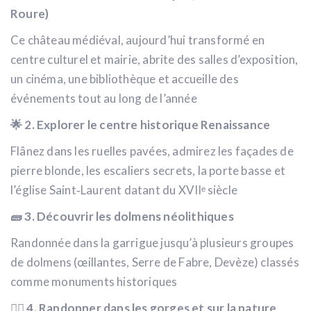
Roure)
Ce château médiéval, aujourd’hui transformé en
centre culturel et mairie, abrite des salles d’exposition,
un cinéma, une bibliothèque et accueille des
événements tout au long de l’année
🌟 2. Explorer le centre historique Renaissance
Flânez dans les ruelles pavées, admirez les façades de
pierre blonde, les escaliers secrets, la porte basse et
l’église Saint‑Laurent datant du XVIIᵉ siècle
🧱 3. Découvrir les dolmens néolithiques
Randonnée dans la garrigue jusqu’à plusieurs groupes
de dolmens (œillantes, Serre de Fabre, Devèze) classés
comme monuments historiques
🚶‍♀️ 4. Randonner dans les gorges et sur la nature