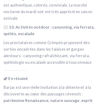
est authentique, colorée, conviviale. Le marché
nocturne du mardi soir est très apprécié en saison
estivale
🧗‍♂️ 10. Activités outdoor : canyoning, via ferrata,
spéléo, escalade
Les prestataires comme Grimpéo proposent des
sorties encadrées dans les falaises et gorges
alentours : canyoning rafraîchissant, via ferrata,
spéléologie ou escalade accessible à tous niveaux
🌿 En résumé
Barjac est une réelle invitation à la détente et à la
découverte au cœur des paysages cévenols :
patrimoine Renaissance, nature sauvage
,
esprit