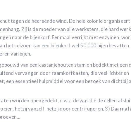
eschut tegen de heersende wind. De hele kolonie organiseert 
enhang. Zij is de moeder van alle werksters, die hard wer
engen naar de bijenkorf. Eenmaal verrijkt met enzymen, wo
n het seizoen kan een bijenkorf wel 50.000 bijen bevatten.
eren van bijen.
n gebouwd van een kastanjehouten stam en bedekt met een 
uitend vervangen door raamkorfkasten, die veel lichter en
t, een essentieel hulpmiddel voor een bezoek van dichtbij al
raten worden opengedekt, d.w.z. de was die de cellen afslui
oeien, hetzij vanzelf, hetzij door centrifugeren. 3) Daarna 
t proeven…