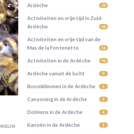
Ardèche
20
Activiteiten en vrije tijd in Zuid-
Ardèche
68
Activiteiten en vrije tijd van de
Mas de la Fontenette
16
Activiteiten in de Ardèche
96
Ardèche vanuit de lucht
5
Boomklimmen in de Ardèche
1
Canyoning in de Ardèche
1
Dolmens in de Ardèche
4
Kanoën in de Ardèche
1
NDELEN