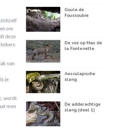
Goule de
Foussoubie
zichzelf
ken om
rdt deze
De vos op Mas de
 Imkers
la Fontenette
dak van
Aesculapische
s je
slang
t, wordt
De adderachtige
laat men
slang (deel 1)