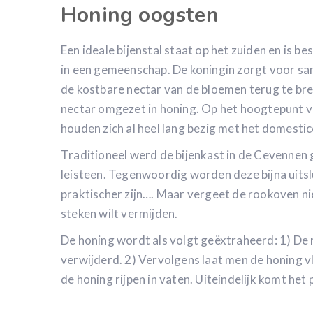
Honing oogsten
Een ideale bijenstal staat op het zuiden en is b
in een gemeenschap. De koningin zorgt voor sam
de kostbare nectar van de bloemen terug te br
nectar omgezet in honing. Op het hoogtepunt va
houden zich al heel lang bezig met het domestic
Traditioneel werd de bijenkast in de Cevenne
leisteen. Tegenwoordig worden deze bijna uitsl
praktischer zijn…. Maar vergeet de rookoven nie
steken wilt vermijden.
De honing wordt als volgt geëxtraheerd: 1) De 
verwijderd. 2) Vervolgens laat men de honing vl
de honing rijpen in vaten. Uiteindelijk komt he