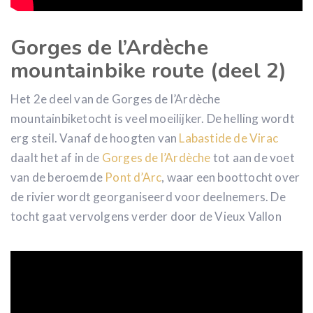
Gorges de l’Ardèche
mountainbike route (deel 2)
Het 2e deel van de Gorges de l’Ardèche
mountainbiketocht is veel moeilijker. De helling wordt
erg steil. Vanaf de hoogten van
Labastide de Virac
daalt het af in de
Gorges de l’Ardèche
tot aan de voet
van de beroemde
Pont d’Arc
, waar een boottocht over
de rivier wordt georganiseerd voor deelnemers. De
tocht gaat vervolgens verder door de Vieux Vallon