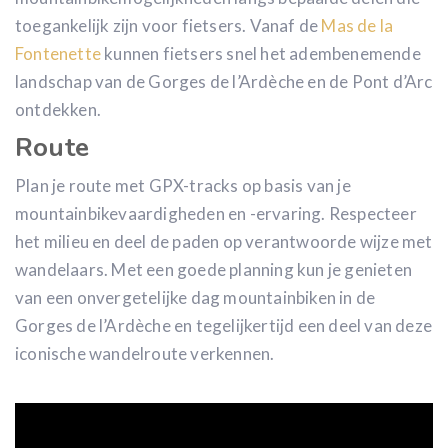
toegankelijk zijn voor fietsers. Vanaf de
Mas de la
Fontenette
kunnen fietsers snel het adembenemende
landschap van de Gorges de l’Ardèche en de Pont d’Arc
ontdekken.
Route
Plan je route met GPX-tracks op basis van je
mountainbikevaardigheden en -ervaring. Respecteer
het milieu en deel de paden op verantwoorde wijze met
wandelaars. Met een goede planning kun je genieten
van een onvergetelijke dag mountainbiken in de
Gorges de l’Ardèche en tegelijkertijd een deel van deze
iconische wandelroute verkennen.