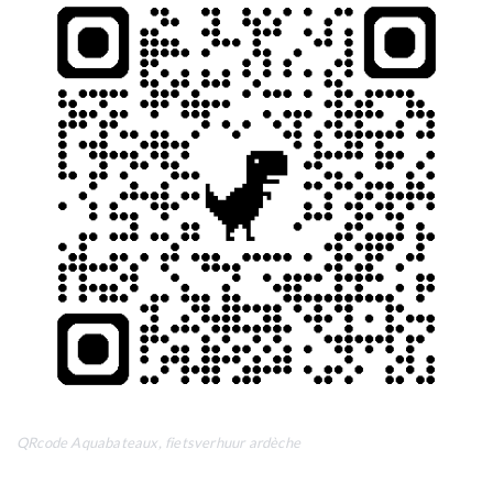
QRcode Aquabateaux, fietsverhuur ardèche