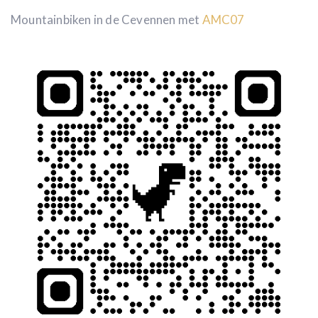
Mountainbiken in de Cevennen met
AMC07