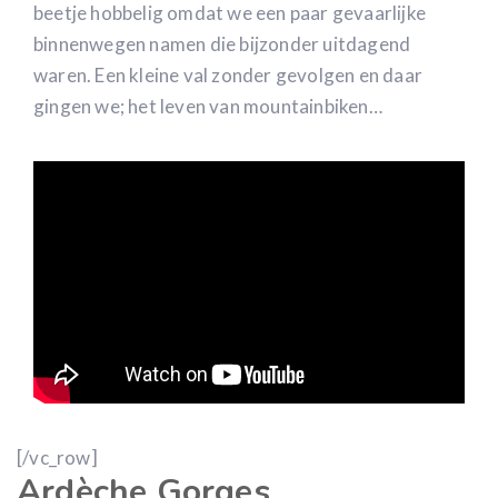
beetje hobbelig omdat we een paar gevaarlijke
binnenwegen namen die bijzonder uitdagend
waren. Een kleine val zonder gevolgen en daar
gingen we; het leven van mountainbiken…
[/vc_row]
Ardèche Gorges