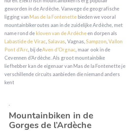
huren. Elektrisch mountainbiken is erg populair
geworden in de Ardèche. Vanwege de geografische
ligging van
Mas de la Fontenette
bieden we vooral
mountainbikeroutes aan in de zuidelijke Ardèche, met
name rond de
kloven van de Ardèche
en dorpen als
Labastide de Virac
,
Salavas
, Vagnas,
Sampzon
,
Vallon
Pont d’Arc
, bij de
Aven d’Orgnac
, maar ook in de
Cevennen d’Ardèche. Als groot mountainbike
liefhebber kan de eigenaar van Mas de la Fontenette je
verschillende circuits aanbieden die niemand anders
kent
.
Mountainbiken in de
Gorges de l’Ardèche