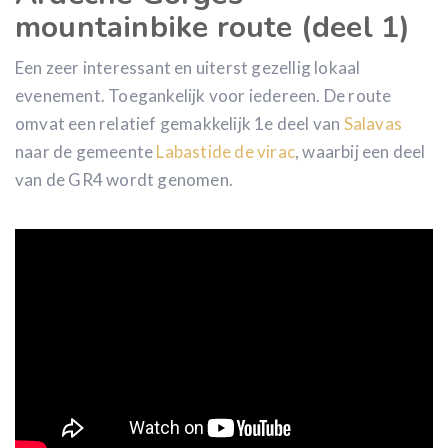
mountainbike route (deel 1)
Een zeer interessant en uiterst gezellig lokaal
evenement. Toegankelijk voor iedereen. De route
omvat een relatief gemakkelijk 1e deel van
Salavas
naar de gemeente
Labastide de virac
, waarbij een deel
van de GR4 wordt genomen.