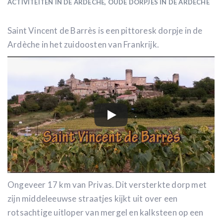
ACTIVITEITEN IN DE ARDÈCHE
,
OUDE DORPJES IN DE ARDÈCHE
Saint Vincent de Barrès is een pittoresk dorpje in de
Ardèche in het zuidoosten van Frankrijk.
Ongeveer 17 km van Privas. Dit versterkte dorp met
zijn middeleeuwse straatjes kijkt uit over een
rotsachtige uitloper van mergel en kalksteen op een