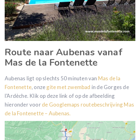
Route naar Aubenas vanaf
Mas de la Fontenette
Aubenas ligt op slechts 50 minuten van
Mas de la
Fontenette
, onze
gite met zwembad
in de Gorges de
l’Ardèche. Klik op deze link of op de afbeelding
hieronder voor
de Googlemaps routebeschrijving Mas
de la Fontenette – Aubenas.